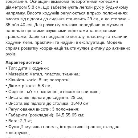
зберігання. Оснащені вісьмома поворотними колесами
діаметром 5,8 см, що забезпечують легкий рух у будь-якому
напрямку. Висота ходунків регулюється в трьох положеннях:
висота від підлоги до сидіння становить 29 см, а до столика –
35 або 40 см. Для розвитку малюка передбачена музична
панель із простими звуковими ефектами та яскравими
іграшками. Завдяки поєднанню металу, пластику та тканини
ходунки легкі, практичні та надійні в експлуатації. Модель
сприяє розвитку координації та стимулює дитину до активних
рухів.
Характеристики:
• Тип: дитячі ходунки;
• Матеріал: метал, пластик, тканина;
• Кількість коліс: 8 шт, поворотні;
• Діаметр коліс: 5,8 см;
• Сидіння: м'яке тканинне, з високою спинкою;
• Висота від підлоги до сидіння: 29 см;
• Висота від підлоги до столика: 35/40 см;
• Регулювання висоти: 3 положення;
• Габарити (розкладені): 64,5 55 65 см;
• Вага: 2,3 кг;
• Функції: музична панель, інтерактивні іграшки, складна
конструкція;