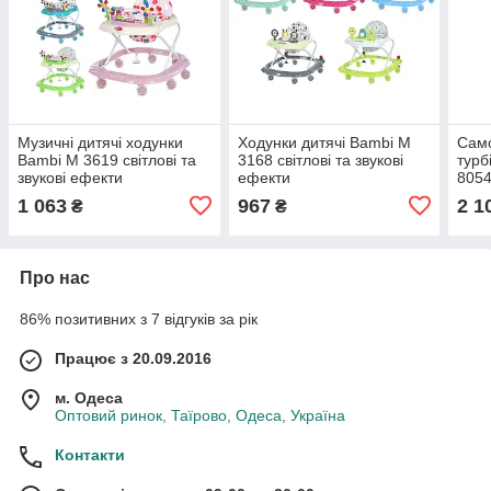
Музичні дитячі ходунки
Ходунки дитячі Bambi M
Сам
Bambi M 3619 світлові та
3168 світлові та звукові
турб
звукові ефекти
ефекти
8054
коле
1 063
967
2 1
₴
₴
Про нас
86% позитивних з 7 відгуків за рік
Працює з 20.09.2016
м. Одеса
Оптовий ринок, Таїрово, Одеса, Україна
Контакти