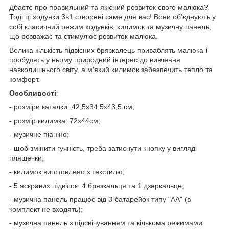
Дбаєте про правильний та якісний розвиток свого малюка?
Тоді ці ходунки 3в1 створені саме для вас! Вони об’єднують у
собі класичний режим ходунків, килимок та музичну панель,
що розважає та стимулює розвиток малюка.
Велика кількість підвісних брязкалець приваблять малюка і
пробудять у ньому природний інтерес до вивчення
навколишнього світу, а м'який килимок забезпечить тепло та
комфорт.
Особливості
:
- розміри каталки: 42,5х34,5х43,5 см;
- розмір килимка: 72х44см;
- музичне піаніно;
- щоб змінити гучність, треба затиснути кнопку у вигляді
пляшечки;
- килимок виготовлено з текстилю;
- 5 яскравих підвісок: 4 брязкальця та 1 дзеркальце;
- музична панель працює від 3 батарейок типу "АА" (в
комплект не входять);
- музична панель з підсвічуванням та кількома режимами