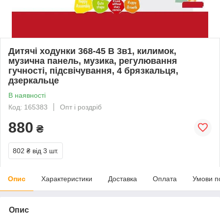
Дитячі ходунки 368-45 B 3в1, килимок,
музична панель, музика, регулювання
гучності, підсвічування, 4 брязкальця,
дзеркальце
В наявності
Код: 165383
Опт і роздріб
880
₴
802 ₴
від 3 шт.
Опис
Характеристики
Доставка
Оплата
Умови п
Опис