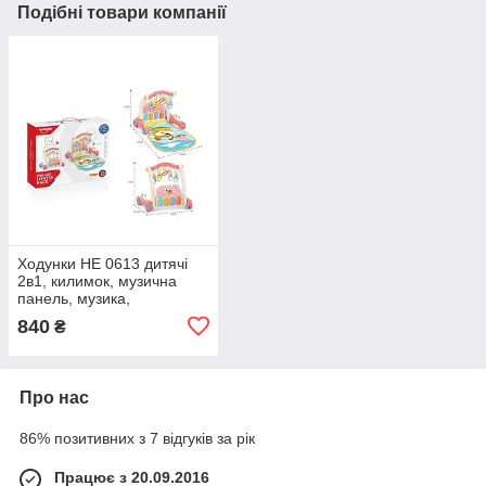
Подібні товари компанії
Ходунки HE 0613 дитячі
2в1, килимок, музична
панель, музика,
підсвічування, 5 підвісок,
840
₴
люстерко, брязкальця
Про нас
86% позитивних з 7 відгуків за рік
Працює з 20.09.2016