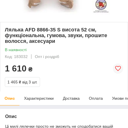
Лялька AFD 8866-35 S висота 52 см,
функціональна, гумова, звуки, прошите
волосся, аксесуари
В наявності
Код: 183032
Опт і роздріб
1 610
₴
1 465 ₴
від 3 шт.
Опис
Характеристики
Доставка
Оплата
Умови п
Опис
Ці милі лялечки просто не зможуть не сподобатися вашій