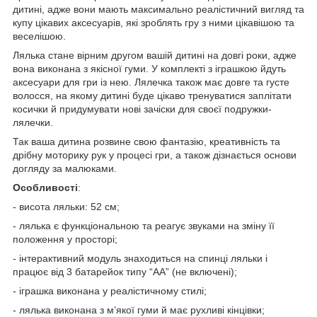
дитині, адже вони мають максимально реалістичний вигляд та
купу цікавих аксесуарів, які зроблять гру з ними цікавішою та
веселішою.
Лялька стане вірним другом вашій дитині на довгі роки, адже
вона виконана з якісної гуми. У комплекті з іграшкою йдуть
аксесуари для гри із нею. Лялечка також має довге та густе
волосся, на якому дитині буде цікаво тренуватися заплітати
косички й придумувати нові зачіски для своєї подружки-
лялечки.
Так ваша дитина розвине свою фантазію, креативність та
дрібну моторику рук у процесі гри, а також дізнається основи
догляду за малюками.
Особливості
:
- висота ляльки: 52 см;
- лялька є функціональною та реагує звуками на зміну її
положення у просторі;
- інтерактивний модуль знаходиться на спинці ляльки і
працює від 3 батарейок типу “АА” (не включені);
- іграшка виконана у реалістичному стилі;
- лялька виконана з м’якої гуми й має рухливі кінцівки;