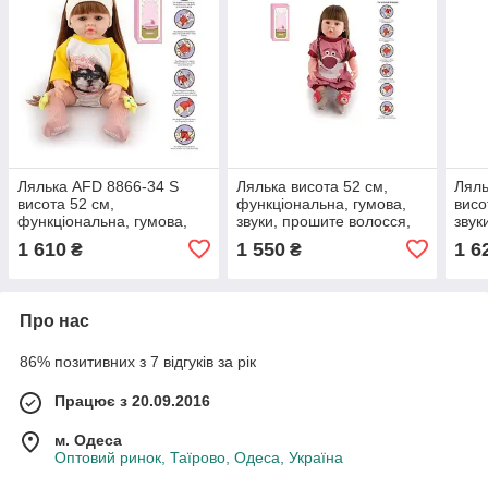
Лялька AFD 8866-34 S
Лялька висота 52 см,
Ляль
висота 52 см,
функціональна, гумова,
висо
функціональна, гумова,
звуки, прошите волосся,
звук
звуки, прошите волосся,
аксесуари
гумо
1 610
1 550
1 6
₴
₴
аксесуари
оче
Про нас
86% позитивних з 7 відгуків за рік
Працює з 20.09.2016
м. Одеса
Оптовий ринок, Таїрово, Одеса, Україна