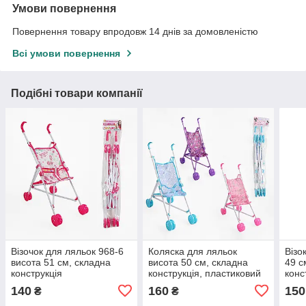
Умови повернення
Повернення товару впродовж 14 днів за домовленістю
Всі умови повернення
Подібні товари компанії
Візочок для ляльок 968-6
Коляска для ляльок
Візо
висота 51 см, складна
висота 50 см, складна
49 с
конструкція
конструкція, пластиковий
конс
каркас, текстильне
карк
140
160
150
₴
₴
сидіння, подвійні колеса