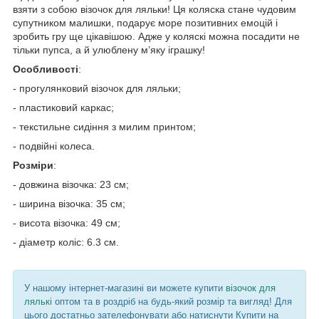
взяти з собою візочок для ляльки! Ця коляска стане чудовим
супутником малишки, подарує море позитивних емоцій і
зробить гру ще цікавішою. Адже у коляскі можна посадити не
тільки пупса, а й улюблену м’яку іграшку!
Особливості
:
- прогулянковий візочок для ляльки;
- пластиковий каркас;
- текстильне сидіння з милим принтом;
- подвійні колеса.
Розміри
:
- довжина візочка: 23 см;
- ширина візочка: 35 см;
- висота візочка: 49 см;
- діаметр коліс: 6.3 см.
У нашому інтернет-магазині ви можете купити
візочок для
лялькі
оптом та в роздріб на будь-який розмір та вигляд! Для
цього достатньо зателефонувати або натиснути Купити на