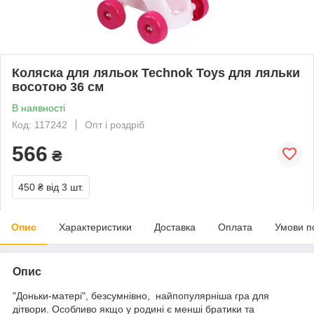
Коляска для ляльок Technok Toys для ляльки
восотою 36 см
В наявності
Код: 117242
Опт і роздріб
566
₴
450 ₴
від 3 шт.
Опис
Характеристики
Доставка
Оплата
Умови п
Опис
"Доньки-матері", безсумнівно, найпопулярніша гра для
дітвори. Особливо якщо у родині є менші братики та