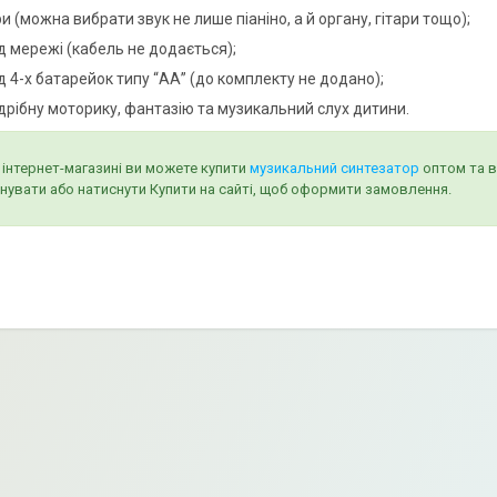
и (можна вибрати звук не лише піаніно, а й органу, гітари тощо);
д мережі (кабель не додається);
д 4-х батарейок типу “АА” (до комплекту не додано);
 дрібну моторику, фантазію та музикальний слух дитини.
інтернет-магазині ви можете купити
музикальний синтезатор
оптом та в
нувати або натиснути Купити на сайті, щоб оформити замовлення.