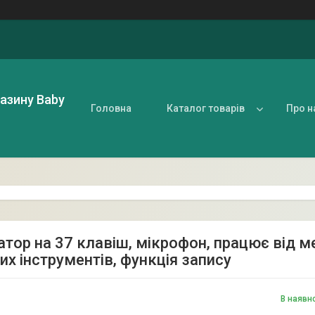
газину Baby
Головна
Каталог товарів
Про н
атор на 37 клавіш, мікрофон, працює від м
их інструментів, функція запису
В наявн