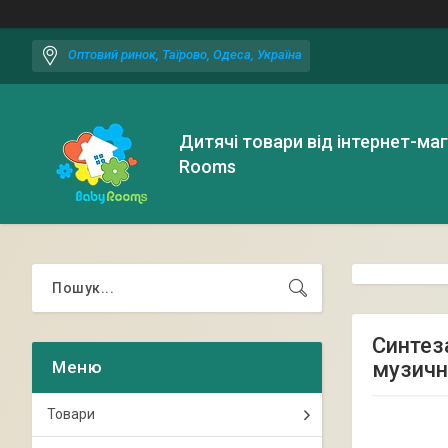
Оптовий ринок, Таїрово, Одеса, Україна
Дитячі товари від інтернет-ма
Rooms
Синтез
музичн
Товари