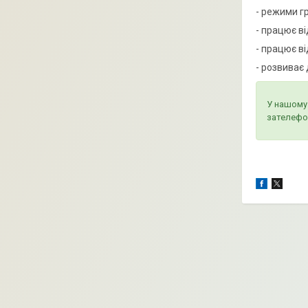
- режими гр
- працює ві
- працює ві
- розвиває
У нашому 
зателефо