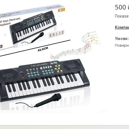
500 
Показат
Компан
поверн