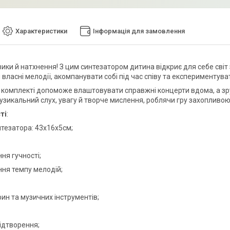
Характеристики
Інформація для замовлення
ики й натхнення! З цим синтезатором дитина відкриє для себе світ
власні мелодії, акомпанувати собі під час співу та експериментуват
 комплекті допоможе влаштовувати справжні концерти вдома, а зр
узикальний слух, увагу й творче мислення, роблячи гру захопливою
ті
:
нтезатора: 43х16х5см;
ня гучності;
ння темпу мелодій;
рин та музичних інструментів;
відтворення;