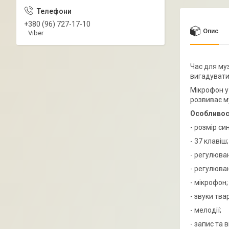
+380 (96) 727-17-10
Опис
Viber
Час для муз
вигадувати 
Мікрофон у
розвиває м
Особливос
- розмір си
- 37 клавіш;
- регулюван
- регулюва
- мікрофон;
- звуки тва
- мелодії;
- запис та 