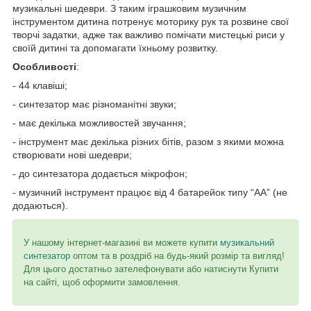
музикальні шедеври. З таким іграшковим музичним
інструментом дитина потренує моторику рук та розвине свої
творчі задатки, адже так важливо помічати мистецькі риси у
своїй дитині та допомагати їхньому розвитку.
Особливості
:
- 44 клавіші;
- синтезатор має різноманітні звуки;
- має декілька можливостей звучання;
- інструмент має декілька різних бітів, разом з якими можна
створювати нові шедеври;
- до синтезатора додається мікрофон;
- музичний інструмент працює від 4 батарейок типу “АА” (не
додаються).
У нашому інтернет-магазині ви можете купити
музикальний
синтезатор
оптом та в роздріб на будь-який розмір та вигляд!
Для цього достатньо зателефонувати або натиснути Купити
на сайті, щоб оформити замовлення.