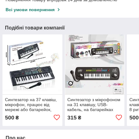
Всі умови повернення
Подібні товари компанії
Синтезатор на 37 клавіш,
Синтезатор з мікрофоном
Синт
мікрофон, працює від
на 31 клавішу, USB-
клав
мережі або батарейок,
кабель, на батарейках
8 ри
звуки тварин та музичних
500
315
500
₴
₴
інструментів, функція
запису
Про нас