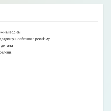
вжнім водієм.
одає грі неабиякого реалізму.
в дитини.
селощі.