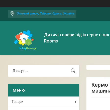
Оптовий ринок, Таїрово, Одеса, Україна
Дитячі товари від інтернет-ма
Rooms
Кермо м
машина
Товари