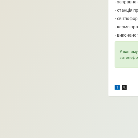
- заправна 
- станція п
- світлофо
- кермо пра
- виконано 
У нашому 
зателефо