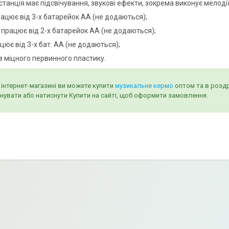
станція має підсвічування, звукові ефекти, зокрема виконує мелодії
рацює від 3-х батарейок АА (не додаються);
р працює від 2-х батарейок АА (не додаються);
цює від 3-х бат. АА (не додаються);
з міцного первинного пластику.
інтернет-магазині ви можете купити
музикальне кермо
оптом та в роздр
нувати або натиснути Купити на сайті, щоб оформити замовлення.