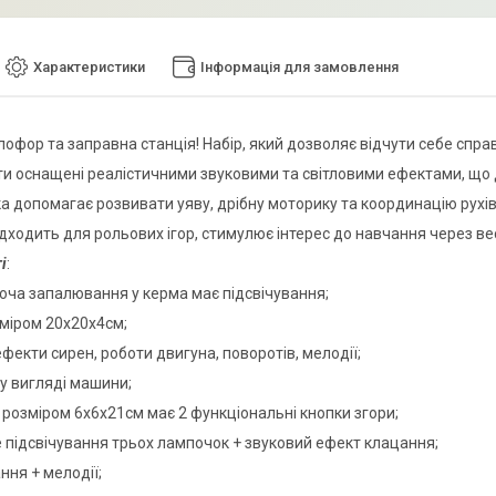
Характеристики
Інформація для замовлення
лофор та заправна станція! Набір, який дозволяє відчути себе спра
ти оснащені реалістичними звуковими та світловими ефектами, що д
ка допомагає розвивати уяву, дрібну моторику та координацію рухі
ідходить для рольових ігор, стимулює інтерес до навчання через ве
і
:
люча запалювання у керма має підсвічування;
зміром 20х20х4см;
 ефекти сирен, роботи двигуна, поворотів, мелодії;
 у вигляді машини;
р розміром 6х6х21см має 2 функціональні кнопки згори;
е підсвічування трьох лампочок + звуковий ефект клацання;
ання + мелодії;