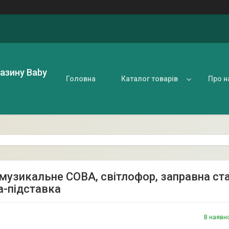
газину Baby
Головна
Каталог товарів
Про н
узикальне СОВА, світлофор, заправна станц
-підставка
В наявн