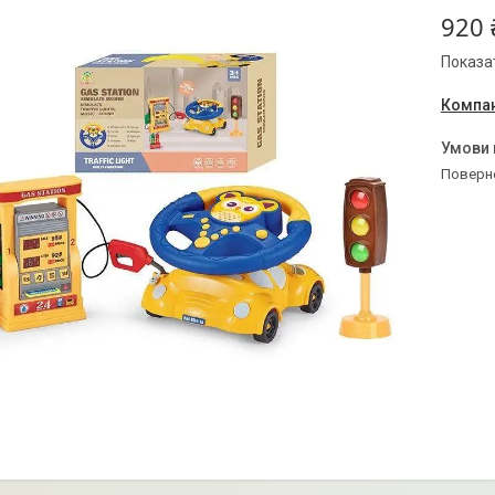
920 
Показат
Компан
поверн