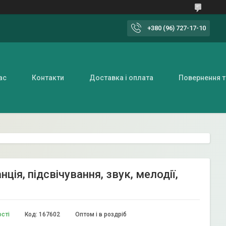
+380 (96) 727-17-10
ас
Контакти
Доставка і оплата
Повернення т
ія, підсвічування, звук, мелодії,
ості
Код:
167602
Оптом і в роздріб