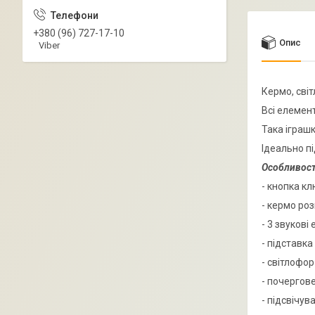
+380 (96) 727-17-10
Опис
Viber
Кермо, світ
Всі елемен
Така іграш
Ідеально п
Особливост
- кнопка к
- кермо ро
- 3 звукові
- підставка
- світлофо
- почергов
- підсвічув