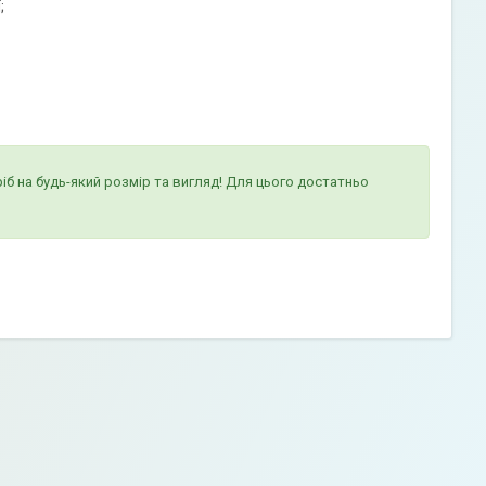
;
іб на будь-який розмір та вигляд! Для цього достатньо