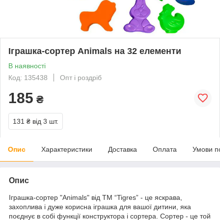
Іграшка-сортер Animals на 32 елементи
В наявності
Код: 135438
Опт і роздріб
185
₴
131 ₴
від 3 шт.
Опис
Характеристики
Доставка
Оплата
Умови п
Опис
Іграшка-сортер "Animals" від ТМ “Tigres” - це яскрава,
захоплива і дуже корисна іграшка для вашої дитини, яка
поєднує в собі функції конструктора і сортера. Сортер - це той