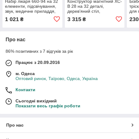
Набір лікаря 660-94 на 32
Конструктор магнітний XC-
Бізі
елементи, підсвічування,
B 28 на 32 деталі,
тріс
звук, медичне приладдя,
дерев’яний стіл,
для 
стетоскоп, оглядове
двостороння дошка для
писк
1 021
3 315
230
₴
₴
дзеркамедичне приладдя
малювання, маркери
рухо
паль
Про нас
86% позитивних з 7 відгуків за рік
Працює з 20.09.2016
м. Одеса
Оптовий ринок, Таїрово, Одеса, Україна
Контакти
Сьогодні вихідний
Показати весь графік роботи
Про нас