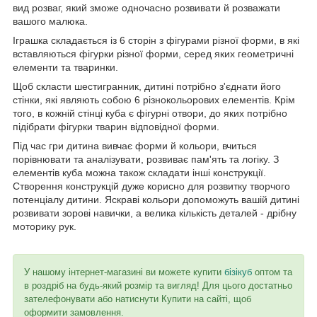
вид розваг, який зможе одночасно розвивати й розважати
вашого малюка.
Іграшка складається із 6 сторін з фігурами різної форми, в які
вставляються фігурки різної форми, серед яких геометричні
елементи та тваринки.
Щоб скласти шестигранник, дитині потрібно з'єднати його
стінки, які являють собою 6 різнокольорових елементів. Крім
того, в кожній стінці куба є фігурні отвори, до яких потрібно
підібрати фігурки тварин відповідної форми.
Під час гри дитина вивчає форми й кольори, вчиться
порівнювати та аналізувати, розвиває пам'ять та логіку. З
елементів куба можна також складати інші конструкції.
Створення конструкцій дуже корисно для розвитку творчого
потенціалу дитини. Яскраві кольори допоможуть вашій дитині
розвивати зорові навички, а велика кількість деталей - дрібну
моторику рук.
У нашому інтернет-магазині ви можете купити
бізікуб
оптом та
в роздріб на будь-який розмір та вигляд! Для цього достатньо
зателефонувати або натиснути Купити на сайті, щоб
оформити замовлення.