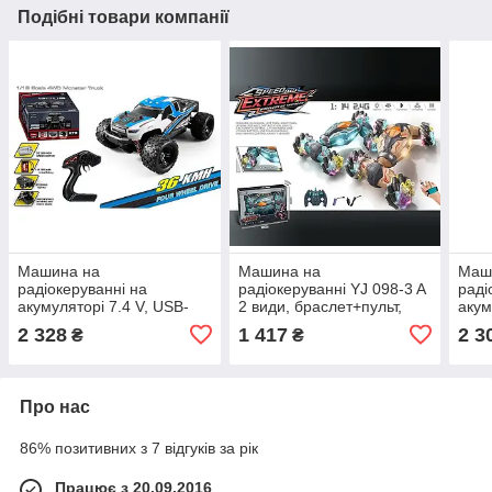
Подібні товари компанії
Машина на
Машина на
Маш
радіокеруванні на
радіокеруванні YJ 098-3 A
раді
акумуляторі 7.4 V, USB-
2 види, браслет+пульт,
акум
кабель, пульт 2.4 G,
акум. 3,7 V, 4х4, звук,
кабе
2 328
1 417
2 3
₴
₴
протиударний корпус,
підсвічування, пульт 2,4
масш
гумові шини, швидкість до
GHz
до 3
36 км/г
Про нас
86% позитивних з 7 відгуків за рік
Працює з 20.09.2016