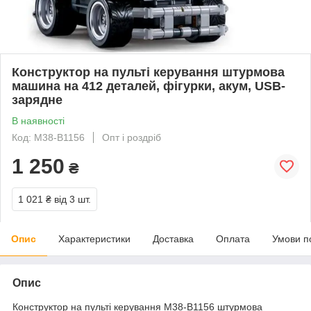
Конструктор на пульті керування штурмова
машина на 412 деталей, фігурки, акум, USB-
зарядне
В наявності
Код: M38-B1156
Опт і роздріб
1 250
₴
1 021 ₴
від 3 шт.
Опис
Характеристики
Доставка
Оплата
Умови п
Опис
Конструктор на пульті керування M38-B1156 штурмова