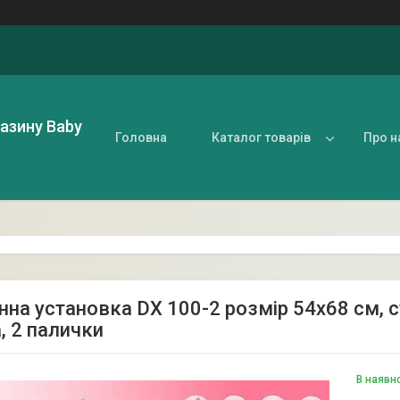
газину Baby
Головна
Каталог товарів
Про н
нна установка DX 100-2 розмір 54х68 см, ст
, 2 палички
В наявн