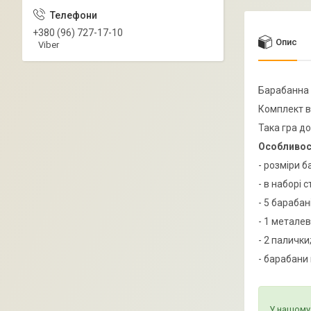
+380 (96) 727-17-10
Опис
Viber
Барабанна 
Комплект вк
Така гра д
Особливос
- розміри б
- в наборі 
- 5 барабан
- 1 металев
- 2 палички
- барабани 
У нашому 