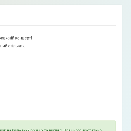
равжній концерт!
ний стільчик.
ріб на будь-який розмір та вигляд! Для цього достатньо