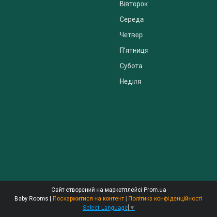
Вівторок
Середа
Четвер
Пʼятниця
Субота
Неділя
Сайт створений на маркетплейсі
Prom.ua
Baby Rooms |
Поскаржитися на контент
|
Політика конфіденційності
Select Language
▼