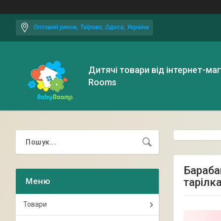
Оптовий ринок, Таїрово, Одеса, Україна
Дитячі товари від інтернет-ма
Rooms
Бараба
тарілка
Товари