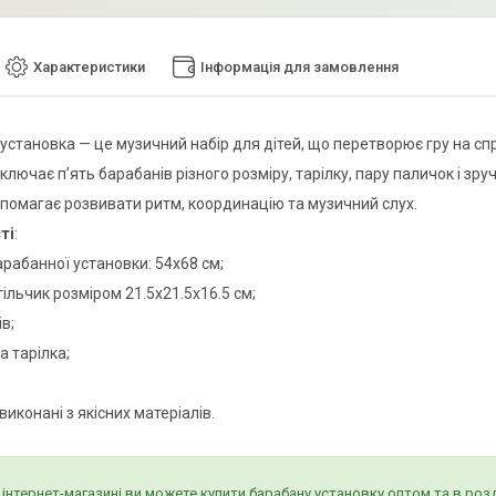
Характеристики
Інформація для замовлення
установка — це музичний набір для дітей, що перетворює гру на сп
лючає п’ять барабанів різного розміру, тарілку, пару паличок і зруч
опомагає розвивати ритм, координацію та музичний слух.
ті
:
арабанної установки: 54х68 см;
стільчик розміром 21.5х21.5х16.5 см;
ів;
а тарілка;
;
виконані з якісних матеріалів.
інтернет-магазині ви можете купити барабану установку оптом та в розд