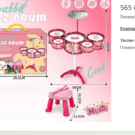
565 
Показат
Компан
поверн