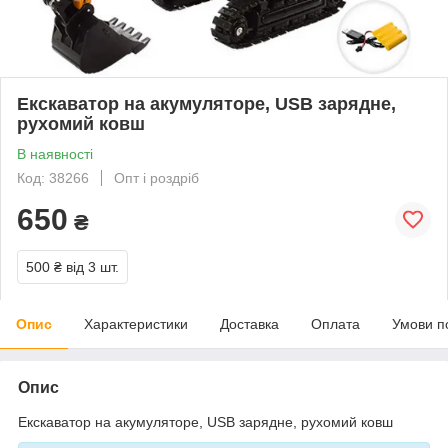
Екскаватор на акумуляторе, USB зарядне,
рухомий ковш
В наявності
Код: 38266
Опт і роздріб
650
₴
500 ₴
від 3 шт.
Опис
Характеристики
Доставка
Оплата
Умови п
Опис
Екскаватор на акумуляторе, USB зарядне, рухомий ковш