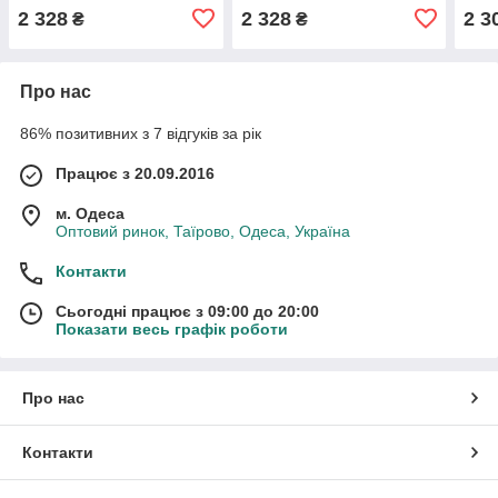
кабель, пульт 2.4 G,
кабель, пульт 2.4 G,
кабе
2 328
2 328
2 3
₴
₴
протиударний корпус,
протиударний корпус,
масш
гумові шини, швидкість до
гумові шини, швидкість до
до 3
36 км/г
36 км/г
Про нас
86% позитивних з 7 відгуків за рік
Працює з 20.09.2016
м. Одеса
Оптовий ринок, Таїрово, Одеса, Україна
Контакти
Сьогодні працює з 09:00 до 20:00
Показати весь графік роботи
Про нас
Контакти