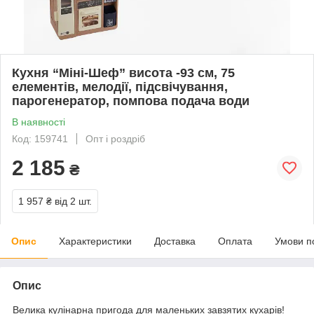
Кухня “Міні-Шеф” висота -93 см, 75
елементів, мелодії, підсвічування,
парогенератор, помпова подача води
В наявності
Код: 159741
Опт і роздріб
2 185
₴
1 957 ₴
від 2 шт.
Опис
Характеристики
Доставка
Оплата
Умови п
Опис
Велика кулінарна пригода для маленьких завзятих кухарів!