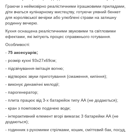
Граючи з неймовірно реалістичними іграшковими приладами,
діти вчаться кулінарному мистецтву, готуючи уявний бенкет
для королівської вечірки або улюблені страви на затишну
родинну вечерю.
Кухня оснащена реалістичними звуковими та світловими
ефектами, які імітують процес справжнього готування.
Особливості:
-
75 аксесуарів;
- розмір кухні 93х27х69см;
- підсвічування-імітація вогню;
- відтворює звуки приготування (смаження, кипіння);
- виконує динамічні мелодії;
- парогенератор;
- плита працює від 3-х батарейок типу АА (не додаються);
- кран з помповою подачею води;
- інтерактивний елемент вгорі вимагає 3 батарейки АА (не
додаються);
- годинник з рухомими стрілками, кошик, сміттєвий бак, посуд,