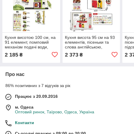
Кухня висотою 100 см, на
Кухня висота 95 см на 93
Кухн
91 елемент, помповий
елементів, пісеньки та
пісе
механізм подачі води,
слова англійською,
підс
парогенерація,
підсвічування, звуки,
приг
2 185
2 373
2 3
₴
₴
мікрохвильова піч,
парогенератор, помпова
паро
підсвічування
подача води
пода
Про нас
86% позитивних з 7 відгуків за рік
Працює з 20.09.2016
м. Одеса
Оптовий ринок, Таїрово, Одеса, Україна
Контакти
Сьогодні працює з 09:00 до 20:00