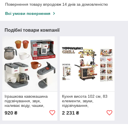
Повернення товару впродовж 14 днів за домовленістю
Всі умови повернення
Подібні товари компанії
Іграшкова кавомашина
Кухня висота 102 см, 83
підсвічування, звук,
елементи, звуки,
наливає воду, чашки,
підсвічування,
капсули, кавник, режими
парогенератор,
920
2 231
₴
₴
автоматична подача води,
посуд, муляжі їжі