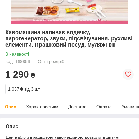
Кавомашина наливає водичку,
парогенератор, звуки, підсвічування, рухливі
елементи, іграшковий посуд, муляжі їжі
В наявності
Код: 169958
Опт і роздріб
1 290
₴
1 037 ₴
від 3 шт.
Опис
Характеристики
Доставка
Оплата
Умови п
Опис
Цей набір з іграшковою кавомашиною дозволить дитині