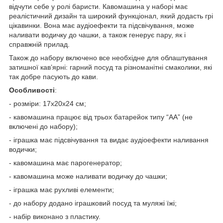
відчути себе у ролі баристи. Кавомашина у наборі має
реалістичний дизайн та широкий функціонал, який додасть грі
цікавинки. Вона має аудіоефекти та підсвічування, може
наливати водичку до чашки, а також генерує пару, як і
справжній прилад.
Також до набору включено все необхідне для облаштування
затишної кав’ярні: гарний посуд та різноманітні смаколики, які
так добре пасують до кави.
Особливості
:
- розміри: 17х20х24 см;
- кавомашина працює від трьох батарейок типу “АА” (не
включені до набору);
- іграшка має підсвічування та видає аудіоефекти наливання
водички;
- кавомашина має парогенератор;
- кавомашина може наливати водичку до чашки;
- іграшка має рухливі елементи;
- до набору додано іграшковий посуд та муляжі їжі;
- набір виконано з пластику.