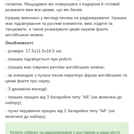
галактик. Нещодавно він повернувся з подорожі й готовий
розказати вам все цікаве, що він бачив.
Іграшку виконано у вигляді песика на радіокеруванні. Іграшка
має підсвічування та рухливі елементи, вміє ходити та
танцювати, а також розказувати цікаві наукові факти
англійською мовою.
Особливості
:
- розміри: 17.5х11.5х16.5 см;
- іграшка підсвічується при роботі;
- іграшка має озвучені репліки англійською мовою;
- за командою з пульта песик перелічує фрази англійською та
цікаві факти про науку;
- 3 динамічні мелодії;
- іграшка працює від 3 батарейок типу “АА” (не включені до
набору);
- пульт керування працює від 2 батарейок типу “АА” (не
включені до набору).
Купити собачку на радіокеруванні з доставкою в ваше місто