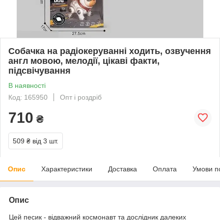
Собачка на радіокеруванні ходить, озвучення
англ мовою, мелодії, цікаві факти,
підсвічування
В наявності
Код: 165950
Опт і роздріб
710
₴
509 ₴
від 3 шт.
Опис
Характеристики
Доставка
Оплата
Умови п
Опис
Цей песик - відважний космонавт та дослідник далеких