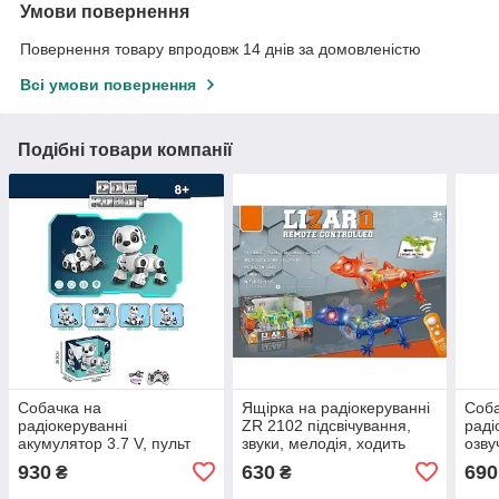
Умови повернення
Повернення товару впродовж 14 днів за домовленістю
Всі умови повернення
Подібні товари компанії
Собачка на
Ящірка на радіокеруванні
Соба
радіокеруванні
ZR 2102 підсвічування,
раді
акумулятор 3.7 V, пульт
звуки, мелодія, ходить
озву
2.4 GHz, USB-кабель,
мело
930
630
690
₴
₴
виконує команди,
підс
підсвічування, сенсорна