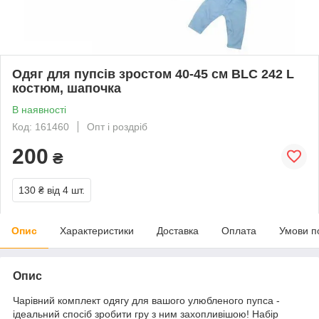
Одяг для пупсів зростом 40-45 см BLC 242 L
костюм, шапочка
В наявності
Код: 161460
Опт і роздріб
200
₴
130 ₴
від 4 шт.
Опис
Характеристики
Доставка
Оплата
Умови п
Опис
Чарівний комплект одягу для вашого улюбленого пупса -
ідеальний спосіб зробити гру з ним захопливішою! Набір