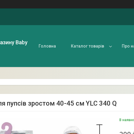
газину Baby
Головна
Каталог товарів
Про н
ля пупсів зростом 40-45 см YLC 340 Q
В наявн