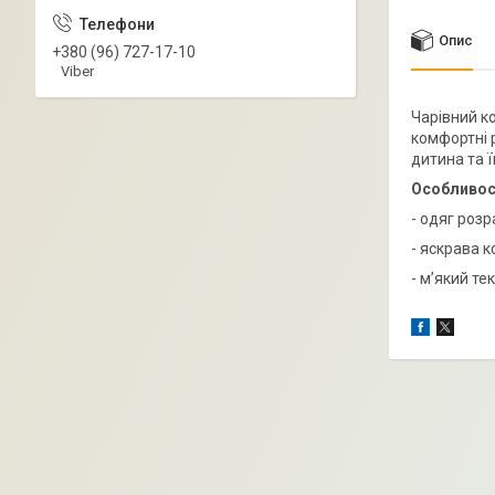
Опис
+380 (96) 727-17-10
Viber
Чарівний к
комфортні р
дитина та 
Особливос
- одяг розр
- яскрава к
- м’який те