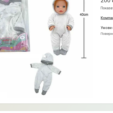
200 
Показат
Компан
поверн