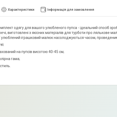
Характеристики
Інформація для замовлення
омплект одягу для вашого улюбленого пупса - ідеальний спосіб зроб
ечі, виготовлені з якісних матеріалів для турботи про лялькове ма
її улюблений іграшковий малюк насолоджуються часом, проведени
ті
:
ахований на пупсів висотою 40-45 см;
олірна гама;
кстиль.