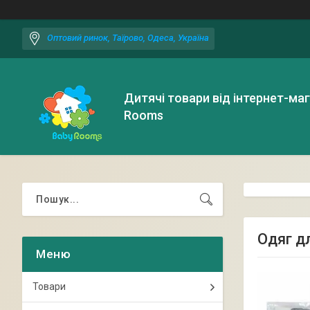
Оптовий ринок, Таїрово, Одеса, Україна
Дитячі товари від інтернет-ма
Rooms
Одяг д
Товари