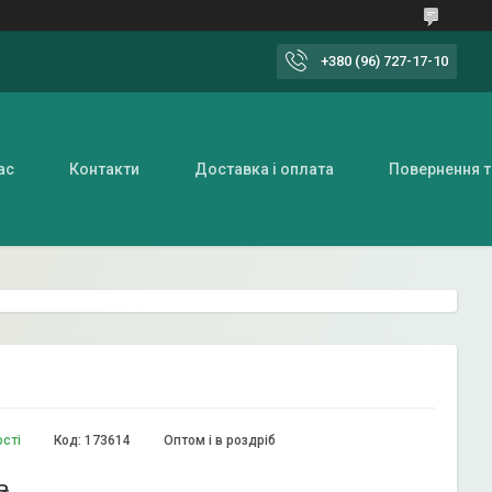
+380 (96) 727-17-10
ас
Контакти
Доставка і оплата
Повернення т
ості
Код:
173614
Оптом і в роздріб