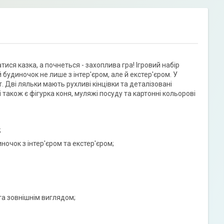
ися казка, а почнеться - захоплива гра! Ігровий набір
удиночок не лише з інтер'єром, але й екстер'єром. У
т. Дві ляльки мають рухливі кінцівки та деталізовані
і також є фігурка коня, муляжі посуду та картонні кольорові
;
чок з інтер'єром та екстер'єром;
 та зовнішнім виглядом;