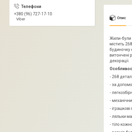
+380 (96) 727-17-10
Опис
Viber
Жили-були с
містить 26
будиночку є
витончені р
декорації.
Особливос
- 268 детал
- за допом
- легкозбір
- механічни
- іграшкові
- ляльки ма
- тіло кожн