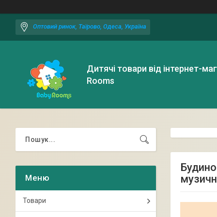
Оптовий ринок, Таїрово, Одеса, Україна
Дитячі товари від інтернет-ма
Rooms
Будиноч
музичн
Товари