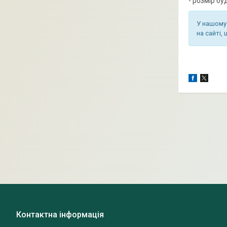
- розмір бу
У нашому 
на сайті