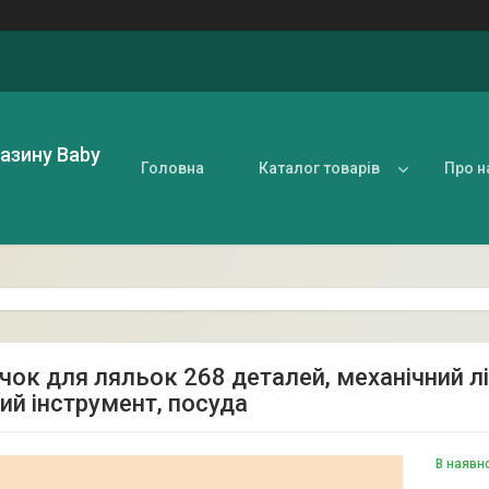
газину Baby
Головна
Каталог товарів
Про н
ок для ляльок 268 деталей, механічний ліф
ий інструмент, посуда
В наявн