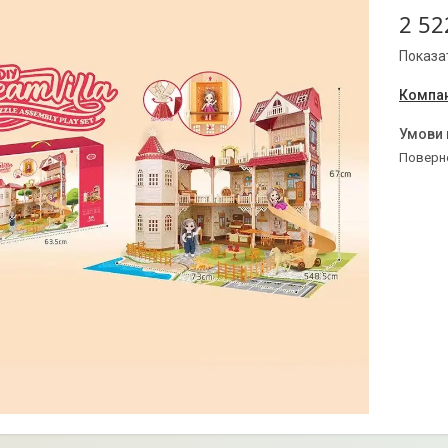
2 52
Показат
Компан
поверн