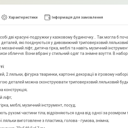
Характеристики
Інформація для замовлення
обі дві красуні-подружки у казковому будиночку… Так могла б почат
8 деталей, які поєднуються у дивовижний триповерховий ляльковий б
 механічний ліфт, дитяча гірка, меблі та навіть музичний інструмен
иси обличчя. Вони вбрані у стильний одяг та знімне взуття. В набор
ті
:
ей, 2 ляльки, фігурка тваринки, картонні декорації в ігровому наборі
огою деталей можна сконструювати триповерховий ляльковий будино
на конструкція;
й ліфт;
 гірка, меблі, музичний інструмент, посуд;
ють рухомі частини тіла; відрізняються одна від одної за розміром
ої ляльки виготовлене з пластика, голова - гумова, знімна;