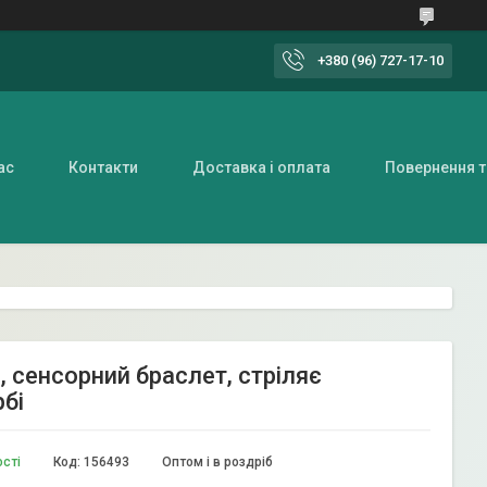
+380 (96) 727-17-10
ас
Контакти
Доставка і оплата
Повернення т
, сенсорний браслет, стріляє
рбі
ості
Код:
156493
Оптом і в роздріб