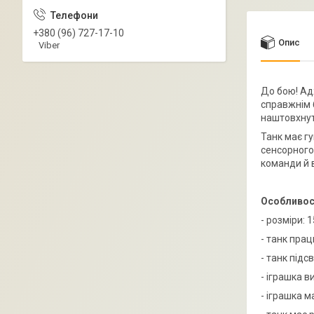
+380 (96) 727-17-10
Опис
Viber
До бою! Ад
справжнім 
наштовхнути
Танк має гу
сенсорного
команди й в
Особливос
- розміри: 
- танк пра
- танк підс
- іграшка в
- іграшка м