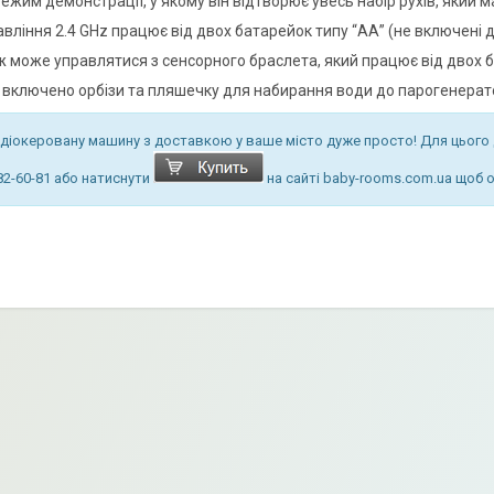
режим демонстрації, у якому він відтворює увесь набір рухів, який м
авління 2.4 GHz працює від двох батарейок типу “АА” (не включені д
ож може управлятися з сенсорного браслета, який працює від двох б
у включено орбізи та пляшечку для набирання води до парогенерат
діокеровану машину з доставкою у ваше місто дуже просто! Для цього 
82-60-81 або натиснути
на сайті baby-rooms.com.ua щоб