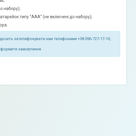
ає;
о набору);
атарейок типу “ААА” (не включені до набору);
ора.
досить зателефонувати нам телефонами +38 096-727-17-10,
 оформити замовлення.