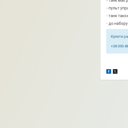
- танк має 
- пульт упр
- танк так
- до набор
Купити ра
+38 093-8