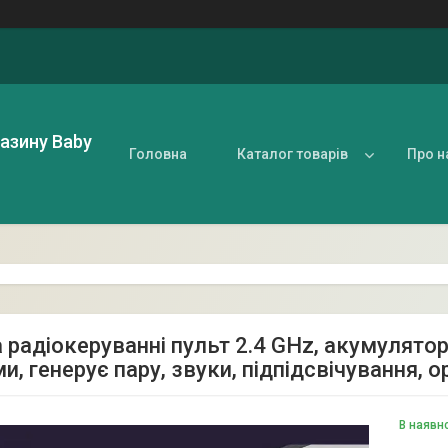
газину Baby
Головна
Каталог товарів
Про н
 радіокеруванні пульт 2.4 GHz, акумулятор
и, генерує пару, звуки, підпідсвічування, о
В наявн