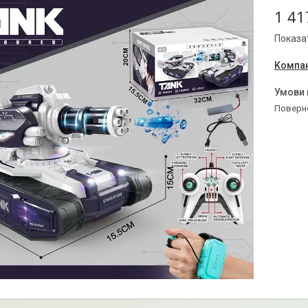
1 41
Показат
Компан
поверн