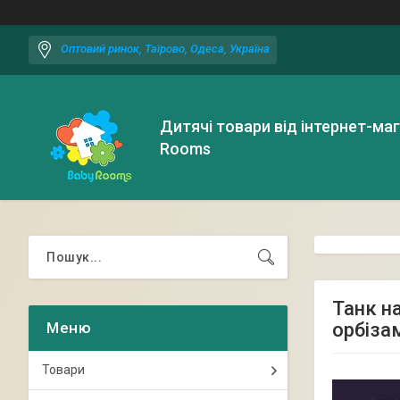
Оптовий ринок, Таїрово, Одеса, Україна
Дитячі товари від інтернет-ма
Rooms
Танк на
орбізам
Товари