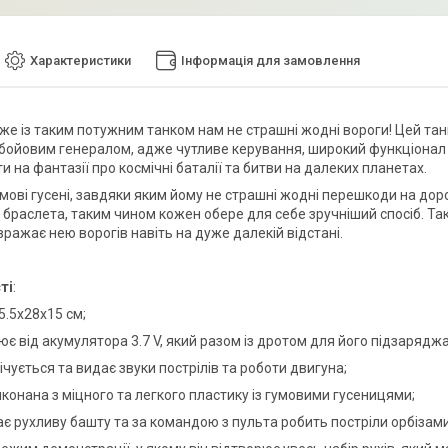
Характеристики
Інформація для замовлення
же із таким потужним танком нам не страшні жодні вороги! Цей танк
бойовим генералом, адже чутливе керування, широкий функціонал 
 на фантазії про космічні баталії та битви на далеких планетах.
мові гусені, завдяки яким йому не страшні жодні перешкоди на дороз
 браслета, таким чином кожен обере для себе зручніший спосіб. Так
ражає нею ворогів навіть на дуже далекій відстані.
ті
:
15.5х28х15 см;
цює від акумулятора 3.7 V, який разом із дротом для його підзаряд
вічується та видає звуки пострілів та роботи двигуна;
иконана з міцного та легкого пластику із гумовими гусеницями;
ає рухливу башту та за командою з пульта робить постріли орбізами