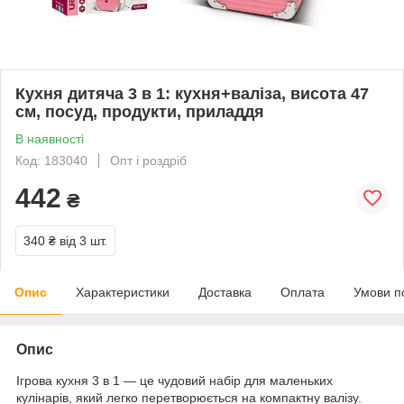
Кухня дитяча 3 в 1: кухня+валіза, висота 47
см, посуд, продукти, приладдя
В наявності
Код: 183040
Опт і роздріб
442
₴
340 ₴
від 3 шт.
Опис
Характеристики
Доставка
Оплата
Умови п
Опис
Ігрова кухня 3 в 1 — це чудовий набір для маленьких
кулінарів, який легко перетворюється на компактну валізу.