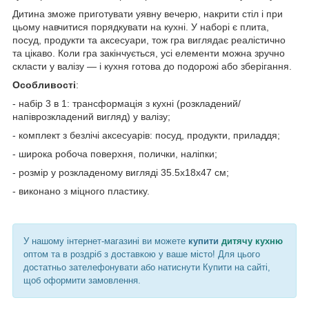
Дитина зможе приготувати уявну вечерю, накрити стіл і при
цьому навчитися порядкувати на кухні. У наборі є плита,
посуд, продукти та аксесуари, тож гра виглядає реалістично
та цікаво. Коли гра закінчується, усі елементи можна зручно
скласти у валізу — і кухня готова до подорожі або зберігання.
Особливості
:
- набір 3 в 1: трансформація з кухні (розкладений/
напіврозкладений вигляд) у валізу;
- комплект з безлічі аксесуарів: посуд, продукти, приладдя;
- широка робоча поверхня, полички, наліпки;
- розмір у розкладеному вигляді 35.5х18х47 см;
- виконано з міцного пластику.
У нашому інтернет-магазині ви можете
купити
дитячу кухню
оптом та в роздріб з доставкою у ваше місто! Для цього
достатньо зателефонувати або натиснути Купити на сайті,
щоб оформити замовлення.