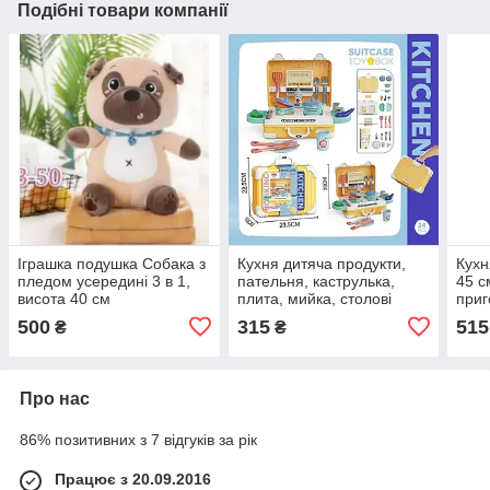
Подібні товари компанії
Іграшка подушка Собака з
Кухня дитяча продукти,
Кухн
пледом усередині 3 в 1,
пательня, каструлька,
45 с
висота 40 см
плита, мийка, столові
приг
прибори та кухонне
паро
500
315
515
₴
₴
приладдя, наліпки, у валізі
пода
прод
Про нас
86% позитивних з 7 відгуків за рік
Працює з 20.09.2016