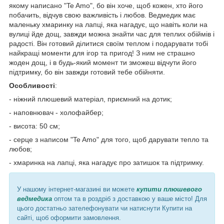
якому написано "Te Amo", бо він хоче, щоб кожен, хто його
побачить, відчув свою важливість і любов. Ведмедик має
маленьку хмаринку на лапці, яка нагадує, що навіть коли на
вулиці йде дощ, завжди можна знайти час для теплих обіймів і
радості. Він готовий ділитися своїм теплом і подарувати тобі
найкращі моменти для ігор та пригод! З ним не страшно
жоден дощ, і в будь-який момент ти зможеш відчути його
підтримку, бо він завжди готовий тебе обійняти.
Особливості
:
- ніжний плюшевий матеріал, приємний на дотик;
- наповнювач - холофайбер;
- висота: 50 см;
- серце з написом "Te Amo" для того, щоб дарувати тепло та
любов;
- хмаринка на лапці, яка нагадує про затишок та підтримку.
У нашому інтернет-магазині ви можете
купити плюшевого
ведмедика
оптом та в роздріб з доставкою у ваше місто! Для
цього достатньо зателефонувати чи натиснути Купити на
сайті, щоб оформити замовлення.