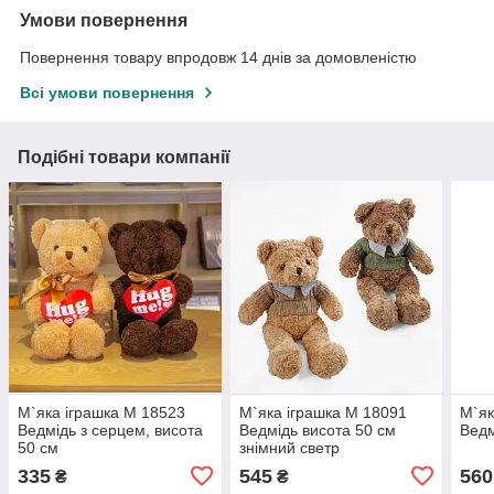
Умови повернення
Повернення товару впродовж 14 днів за домовленістю
Всі умови повернення
Подібні товари компанії
М`яка іграшка M 18523
М`яка іграшка M 18091
М`як
Ведмідь з серцем, висота
Ведмідь висота 50 см
Ведм
50 см
знімний светр
335
545
560
₴
₴