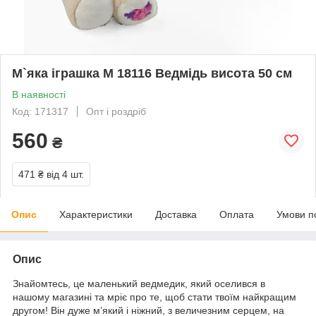
М`яка іграшка M 18116 Ведмідь висота 50 см
В наявності
Код: 171317
Опт і роздріб
560
₴
471 ₴
від 4 шт.
Опис
Характеристики
Доставка
Оплата
Умови п
Опис
Знайомтесь, це маленький ведмедик, який оселився в
нашому магазині та мріє про те, щоб стати твоїм найкращим
другом! Він дуже м’який і ніжний, з величезним серцем, на