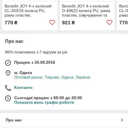
Велобіг JOY 4-х колісний
Велобіг JOY 4-х колісний
Вело
CL-203/16 колеса PU,
D-49622 колеса PU, рама
CL-0
рама пластик,
пластик, озвучування та
рама
озвучування та
підсвічування
озву
770
921
770
₴
₴
підсвічування
підс
Про нас
86% позитивних з 7 відгуків за рік
Працює з 20.09.2016
м. Одеса
Оптовий ринок, Таїрово, Одеса, Україна
Контакти
Сьогодні працює з 09:00 до 20:00
Показати весь графік роботи
Про нас