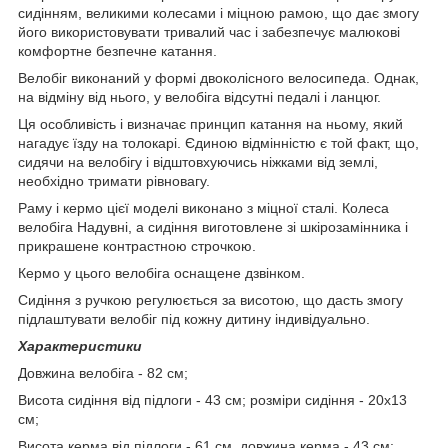
сидінням, великими колесами і міцною рамою, що дає змогу
його використовувати тривалий час і забезпечує малюкові
комфортне безпечне катання.
Велобіг виконаний у формі двоколісного велосипеда. Однак,
на відміну від нього, у велобіга відсутні педалі і ланцюг.
Ця особливість і визначає принцип катання на ньому, який
нагадує їзду на толокарі. Єдиною відмінністю є той факт, що,
сидячи на велобігу і відштовхуючись ніжками від землі,
необхідно тримати рівновагу.
Раму і кермо цієї моделі виконано з міцної сталі. Колеса
велобіга Надувні, а сидіння виготовлене зі шкірозамінника і
прикрашене контрастною строчкою.
Кермо у цього велобіга оснащене дзвінком.
Сидіння з ручкою регулюється за висотою, що дасть змогу
підлаштувати велобіг під кожну дитину індивідуально.
Характеристики
Довжина велобіга - 82 см;
Висота сидіння від підлоги - 43 см; розміри сидіння - 20х13
см;
Висота керма від підлоги - 61 см, довжина керма - 43 см;