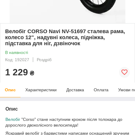
Велобіг CORSO Navi NV-51697 сталева рама,
колесо 12", надувні колеса, підніжка,
підставка для ніг, дзвіночок
В наявності
Код: 192027
Роздріб
1 229
₴
Опис
Характеристики
Доставка
Оплата
Умови п
Опис
Велобіг
"Corso" стане наступним кроком після толокара до
дорослого двоколісного велосипеда!
Яскравий велобіг з барвистими написами оснащений зручним