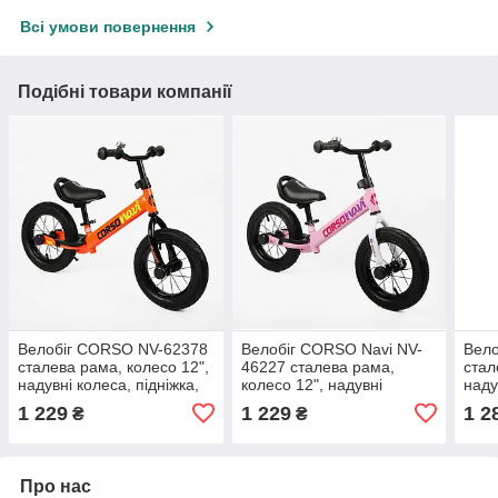
Всі умови повернення
Подібні товари компанії
Велобіг CORSO NV-62378
Велобіг CORSO Navi NV-
Вело
сталева рама, колесо 12",
46227 сталева рама,
стал
надувні колеса, підніжка,
колесо 12", надувні
наду
підставка для ніг, дзвіночок
колеса, підніжка, підставка
підс
1 229
1 229
1 2
₴
₴
для ніг, дзвіночок
Про нас