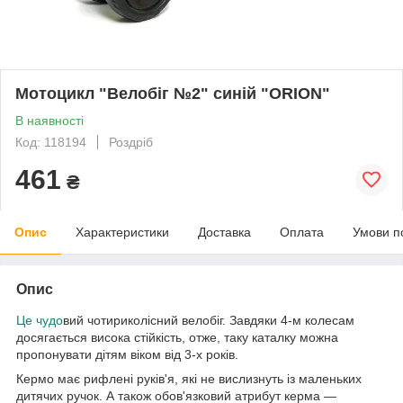
Мотоцикл "Велобіг №2" синій "ORION"
В наявності
Код: 118194
Роздріб
461
₴
Опис
Характеристики
Доставка
Оплата
Умови п
Опис
Це чудо
вий чотириколісний велобіг. Завдяки 4-м колесам
досягається висока стійкість, отже, таку каталку можна
пропонувати дітям віком від 3-х років.
Кермо має рифлені руків'я, які не вислизнуть із маленьких
дитячих ручок. А також обов'язковий атрибут керма —