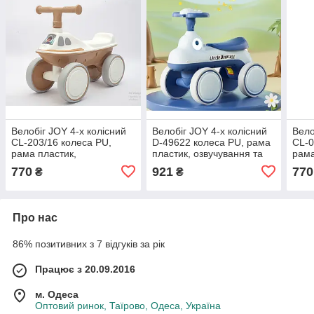
Велобіг JOY 4-х колісний
Велобіг JOY 4-х колісний
Вело
CL-203/16 колеса PU,
D-49622 колеса PU, рама
CL-0
рама пластик,
пластик, озвучування та
рама
озвучування та
підсвічування
озву
770
921
770
₴
₴
підсвічування
підс
Про нас
86% позитивних з 7 відгуків за рік
Працює з 20.09.2016
м. Одеса
Оптовий ринок, Таїрово, Одеса, Україна