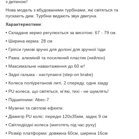
з дитиною!
Нова модель з вбудованими турбінами, які світяться та
пускають дим. Турбіни видають звук двигуна.
Характеристики
:
• Складане кермо регулюється за висотою: 67 - 79 см.
• Ширина керма: 28 см
• Гріпси гумові зручні для долоні для зручної їзди
• Рама: алюміній та посилений пластик (нейлон)
• Максимальне навантаження до 60 кг!
• Задні гальма - наступаючі (step-on brake)
• Колеса поліуретанові литі, 2 спереду, одне ззаду
• PU колеса, що світяться, м'які, тихі - не шумлять!
• Підшипники: Abec-7
• Музичні та світлові ефекти.
• Діаметр PU коліс: передні 120х35мм, заднє 9 см
• Світлодіодні колеса (миготять під час руху)
• Розмір платформи: довжина 60см, ширина 16см