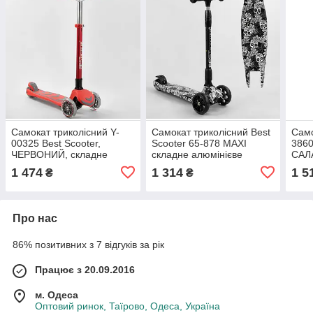
Самокат триколісний Y-
Самокат триколісний Best
Само
00325 Best Scooter,
Scooter 65-878 MAXI
3860
ЧЕРВОНИЙ, складне
складне алюмінієве
САЛ
алюмінієве кермо, 4
кермо, 3 колеса PU зі
алюм
1 474
1 314
1 5
₴
₴
колеса PU зі світлом, d =
світлом, переднє 130 мм,
коле
12 см
заднє 80 мм
12 с
Про нас
86% позитивних з 7 відгуків за рік
Працює з 20.09.2016
м. Одеса
Оптовий ринок, Таїрово, Одеса, Україна