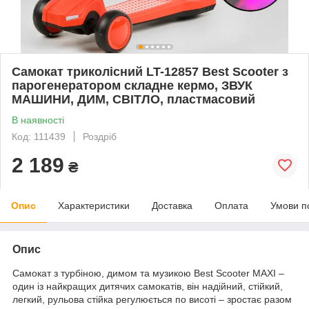
Самокат триколісний LT-12857 Best Scooter з
парогенератором складне кермо, ЗВУК
МАШИНИ, ДИМ, СВІТЛО, пластмасовий
В наявності
Код: 111439
Роздріб
2 189
₴
Опис
Характеристики
Доставка
Оплата
Умови п
Опис
Самокат з турбіною, димом та музикою Best Scooter MAXI –
один із найкращих дитячих самокатів, він надійний, стійкий,
легкий, рульова стійка регулюється по висоті – зростає разом