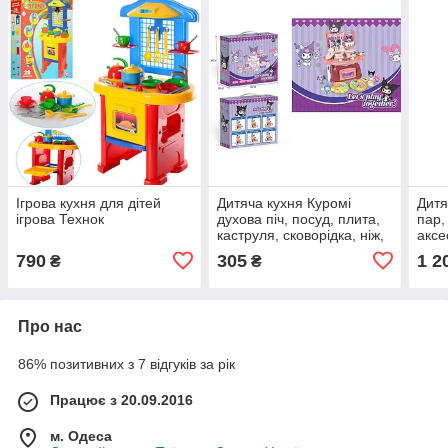
Ігрова кухня для дітей
Дитяча кухня Куромі
Дитя
ігрова Технок
духова піч, посуд, плита,
пар,
каструля, сковорідка, ніж,
аксе
лопатка, декоративна їжа
790
305
1 2
₴
₴
Про нас
86% позитивних з 7 відгуків за рік
Працює з 20.09.2016
м. Одеса