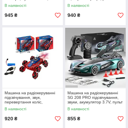
батарейки
колеса, обертається,
В наявності
В наявності
перезаряджаються
трансформація коліс
945
940
₴
₴
Машина на радіокеруванні
Машина на радіокеруванні
підсвічування, звук,
SG 208 PRO підсвічування,
перевертання коліс,
звуки, акумулятор 3.7V, пульт
парогенератор, оберти на
2.4 GHz, 4 конуси, викрутка,
В наявності
В наявності
360°, акумулятор 3.7 V
запасні колеса
920
855
₴
₴