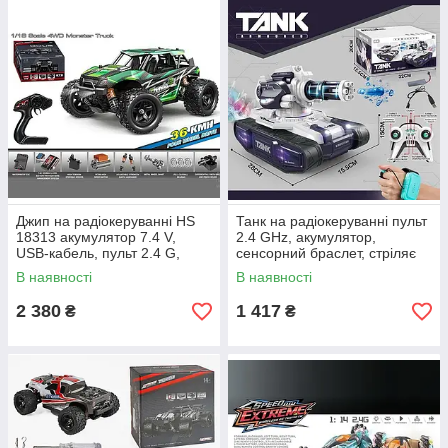
Джип на радіокеруванні HS
Танк на радіокеруванні пульт
18313 акумулятор 7.4 V,
2.4 GHz, акумулятор,
USB-кабель, пульт 2.4 G,
сенсорний браслет, стріляє
підсвічування, протиударний
орбізами, генерує пару,
В наявності
В наявності
корпус
звуки, підпідсвічування, орбі
2 380
1 417
₴
₴