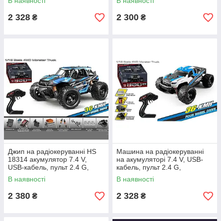
В наявності
В наявності
шини, швидкість до 36 км/г
протиударний корпус
2 328
2 300
₴
₴
Джип на радіокеруванні HS
Машина на радіокеруванні
18314 акумулятор 7.4 V,
на акумуляторі 7.4 V, USB-
USB-кабель, пульт 2.4 G,
кабель, пульт 2.4 G,
підсвічування, протиударний
протиударний корпус, гумові
В наявності
В наявності
корпус
шини, швидкість до 36 км/г
2 380
2 328
₴
₴