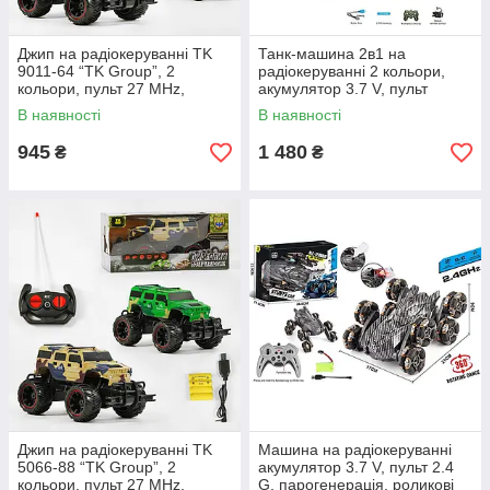
Джип на радіокеруванні TK
Танк-машина 2в1 на
9011-64 “TK Group”, 2
радіокеруванні 2 кольори,
кольори, пульт 27 MHz,
акумулятор 3.7 V, пульт
батарейки
керування 2.4 Ghz,
В наявності
В наявності
перезаряджаються
підсвічування, звуки, стріляє
м’якими патр
945
1 480
₴
₴
Джип на радіокеруванні TK
Машина на радіокеруванні
5066-88 “TK Group”, 2
акумулятор 3.7 V, пульт 2.4
кольори, пульт 27 MHz,
G, парогенерація, роликові