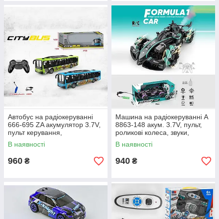
Автобус на радіокеруванні
Машина на радіокеруванні A
666-695 ZA акумулятор 3.7V,
8863-148 акум. 3.7V, пульт,
пульт керування,
роликові колеса, звуки,
підсвічування
парогенерація,
В наявності
В наявності
підсвічування, беззвучний
режим
960
940
₴
₴