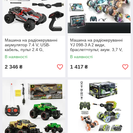
Машина на радіокеруванні
Машина на радіокеруванні
акумулятор 7.4 V, USB-
YJ 098-3 A 2 види,
кабель, пульт 2.4 G,
браслет+пульт, акум. 3,7 V,
протиударний корпус, гумові
4х4, звук, підсвічування,
В наявності
В наявності
шини, до 36 км/г
пульт 2,4 GHz
2 346
1 417
₴
₴