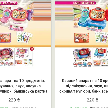
апарат на 10 предметів,
Касовий апарат на 10 пр
чування, звук, висувна
підсвічування, звук, в
купюри, банківська картка
скриня,т купюри, банківс
220 ₴
220 ₴