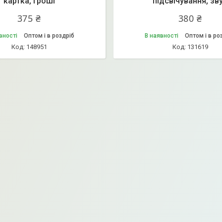
картка, гроші
підсвічування, зв
375 ₴
380 ₴
вності
Оптом і в роздріб
В наявності
Оптом і в ро
148951
131619