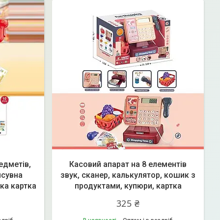
едметів,
Касовий апарат на 8 елементів
исувна
звук, сканер, калькулятор, кошик з
ька картка
продуктами, купюри, картка
325 ₴