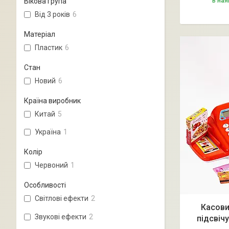
В ная
Вікова група
Від 3 років
6
Матеріал
Пластик
6
Стан
Новий
6
Країна виробник
Китай
5
Україна
1
Колір
Червоний
1
Особливості
Світлові ефекти
2
Касови
Звукові ефекти
2
підсвічу