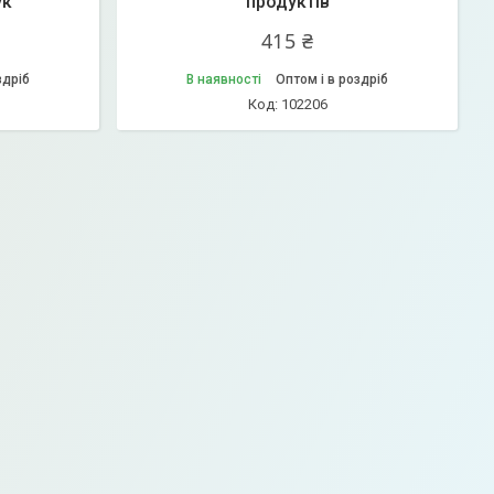
ук
продуктів
415 ₴
здріб
В наявності
Оптом і в роздріб
102206