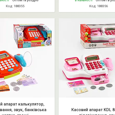
вності
Оптом і в роздріб
В наявності
Оптом і в ро
188355
188356
й апарат калькулятор,
вання, звук, банківська
Касовий апарат KDL 8