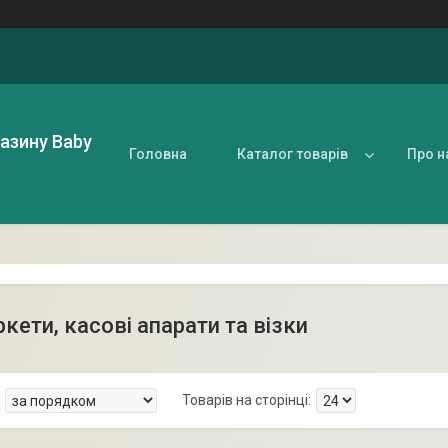
газину Baby
Головна
Каталог товарів
Про н
кети, касові апарати та візки