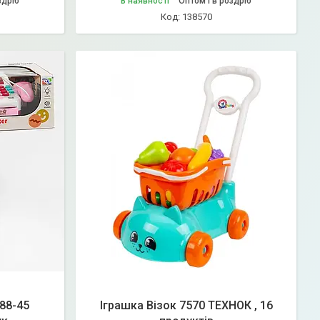
здріб
В наявності
Оптом і в роздріб
138570
88-45
Іграшка Візок 7570 ТЕХНОК , 16