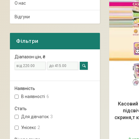
О нас
Відгуки
Фільтри
Діапазон цін, ₴
Наявність
В наявності
6
Касовий 
Стать
підсві
Для дівчаток
3
скриня,т 
Унісекс
2