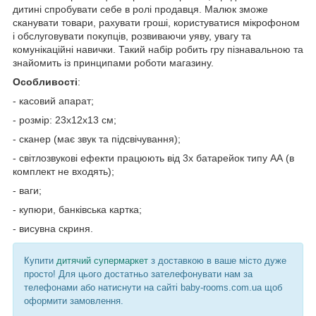
дитині спробувати себе в ролі продавця. Малюк зможе
сканувати товари, рахувати гроші, користуватися мікрофоном
і обслуговувати покупців, розвиваючи уяву, увагу та
комунікаційні навички. Такий набір робить гру пізнавальною та
знайомить із принципами роботи магазину.
Особливості
:
- касовий апарат;
- розмір: 23х12х13 см;
- сканер (має звук та підсвічування);
- світлозвукові ефекти працюють від 3х батарейок типу АА (в
комплект не входять);
- ваги;
- купюри, банківська картка;
- висувна скриня.
Купити
дитячий супермаркет
з доставкою в ваше місто дуже
просто! Для цього достатньо зателефонувати нам за
телефонами або натиснути на сайті baby-rooms.com.ua щоб
оформити замовлення.