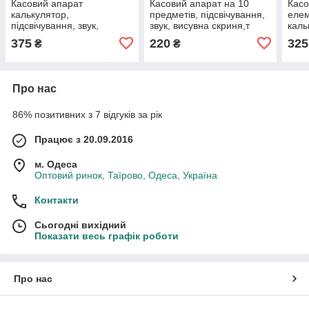
Касовий апарат
Касовий апарат на 10
Касо
калькулятор,
предметів, підсвічування,
елем
підсвічування, звук,
звук, висувна скриня,т
каль
банківська картка, гроші
купюри, банківська картка
прод
375
220
325
₴
₴
карт
Про нас
86% позитивних з 7 відгуків за рік
Працює з 20.09.2016
м. Одеса
Оптовий ринок, Таїрово, Одеса, Україна
Контакти
Сьогодні вихідний
Показати весь графік роботи
Про нас