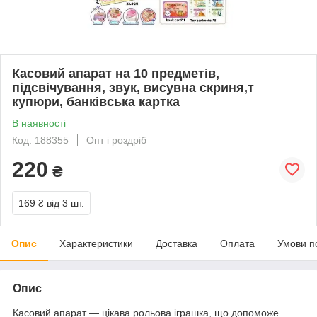
Касовий апарат на 10 предметів,
підсвічування, звук, висувна скриня,т
купюри, банківська картка
В наявності
Код: 188355
Опт і роздріб
220
₴
169 ₴
від 3 шт.
Опис
Характеристики
Доставка
Оплата
Умови п
Опис
Касовий апарат — цікава рольова іграшка, що допоможе