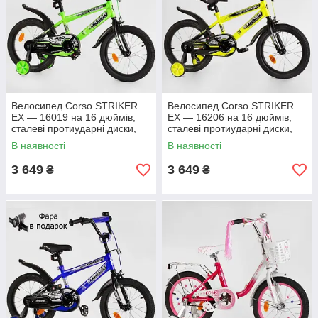
Велосипед Corso STRIKER
Велосипед Corso STRIKER
EX — 16019 на 16 дюймів,
EX — 16206 на 16 дюймів,
сталеві протиударні диски,
сталеві протиударні диски,
ручне гальмо, дод. колеса
ручне гальмо, дод. колеса
В наявності
В наявності
3 649
3 649
₴
₴