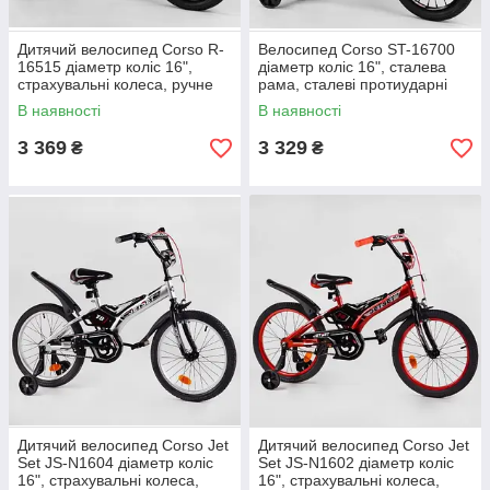
Дитячий велосипед Corso R-
Велосипед Corso ST-16700
16515 діаметр коліс 16",
діаметр коліс 16", сталева
страхувальні колеса, ручне
рама, сталеві протиударні
гальмо та дзвіночок
диски з посиленою спицею
В наявності
В наявності
3 369
3 329
₴
₴
Дитячий велосипед Corso Jet
Дитячий велосипед Corso Jet
Set JS-N1604 діаметр коліс
Set JS-N1602 діаметр коліс
16", страхувальні колеса,
16", страхувальні колеса,