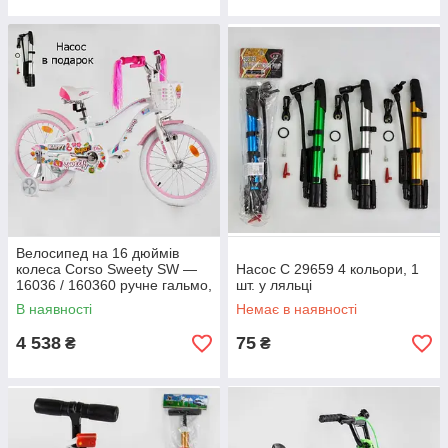
Велосипед на 16 дюймів
колеса Corso Sweety SW —
Насос С 29659 4 кольори, 1
16036 / 160360 ручне гальмо,
шт. у ляльці
алюмінієва рама 9", кошик
В наявності
Немає в наявності
4 538
75
₴
₴