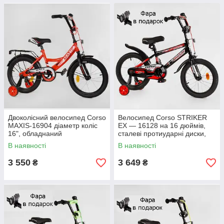
Двоколісний велосипед Corso
Велосипед Corso STRIKER
MAXIS-16904 діаметр коліс
EX — 16128 на 16 дюймів,
16", обладнаний
сталеві протиударні диски,
страхувальними колесами,
ручне гальмо, дод. колеса
В наявності
В наявності
ручне гальмо
3 550
3 649
₴
₴