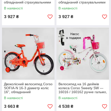
обладнаний страхувальними
обладнаний страхувальними
колесами, ручне гальмо,
колесами, ручне гальмо,
В наявності
В наявності
кошик
кошик
3 927
3 927
₴
₴
Двоколісний велосипед Corso
Велосипед на 16 дюймів
SOFIA-N 16-3 діаметр коліс
колеса Corso Sweety SW —
16", обладнаний
16016 / 160162 ручне гальмо,
страхувальними колесами,
алюмінієва рама 9", кошик
В наявності
В наявності
ручне гальмо
3 663
4 538
₴
₴