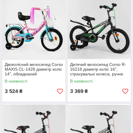
Двоколісний велосипед Corso
Дитячий велосипед Corso R-
MAXIS CL-1428 діаметр коліс
16218 діаметр коліс 16",
14", обладнаний
страхувальні колеса, ручне
страхувальними колесами,
гальмо та дзвіночок
В наявності
В наявності
ручне гальмо
3 524
3 369
₴
₴