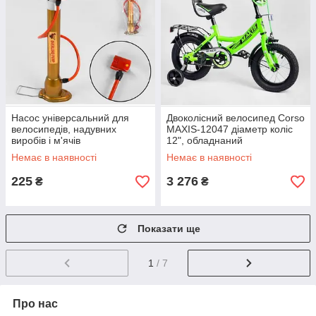
Насос універсальний для
Двоколісний велосипед Corso
велосипедів, надувних
MAXIS-12047 діаметр коліс
виробів і м'ячів
12", обладнаний
страхувальними колесами,
Немає в наявності
Немає в наявності
ручне гальмо
225
3 276
₴
₴
Показати ще
1
/ 7
Про нас